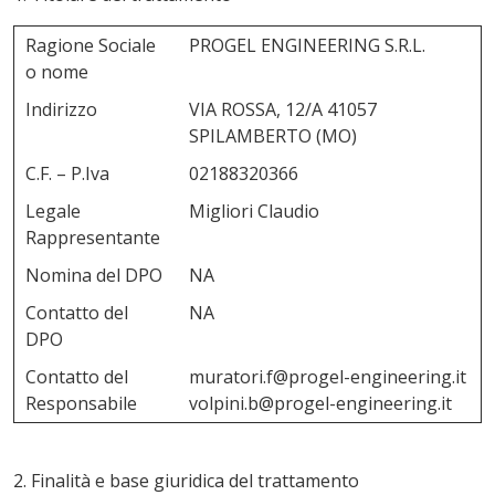
Ragione Sociale
PROGEL ENGINEERING S.R.L.
o nome
Indirizzo
VIA ROSSA, 12/A 41057
SPILAMBERTO (MO)
C.F. – P.Iva
02188320366
Legale
Migliori Claudio
Rappresentante
Nomina del DPO
NA
Contatto del
NA
DPO
Contatto del
muratori.f@progel-engineering.it
Responsabile
volpini.b@progel-engineering.it
2. Finalità e base giuridica del trattamento